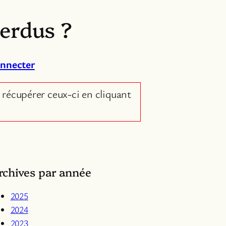
perdus ?
onnecter
 récupérer ceux-ci en cliquant
rchives par année
2025
2024
2023