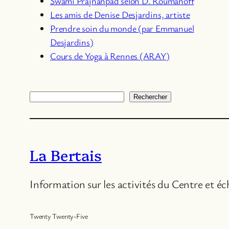
Swâmi Prajñânpad selon D. Roumanoff
Les amis de Denise Desjardins, artiste
Prendre soin du monde (par Emmanuel
Desjardins)
Cours de Yoga à Rennes (ARAY)
Rechercher
Rechercher
La Bertais
Information sur les activités du Centre et é
Twenty Twenty-Five