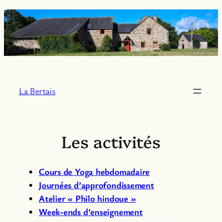
Aller
au
contenu
La Bertais
Les activités
Cours de Yoga hebdomadaire
Journées d’approfondissement
Atelier « Philo hindoue »
Week-ends d’enseignement