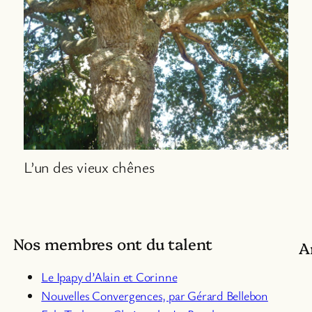
L’un des vieux chênes
Nos membres ont du talent
A
Le Ipapy d’Alain et Corinne
Nouvelles Convergences, par Gérard Bellebon