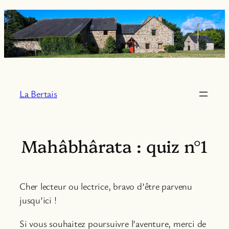
Aller
au
contenu
La Bertais
Mahâbhârata : quiz n°1
Cher lecteur ou lectrice, bravo d’être parvenu
jusqu’ici !
Si vous souhaitez poursuivre l’aventure, merci de