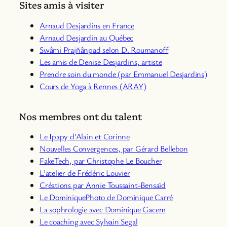
Sites amis à visiter
Arnaud Desjardins en France
Arnaud Desjardin au Québec
Swâmi Prajñânpad selon D. Roumanoff
Les amis de Denise Desjardins, artiste
Prendre soin du monde (par Emmanuel Desjardins)
Cours de Yoga à Rennes (ARAY)
Nos membres ont du talent
Le Ipapy d’Alain et Corinne
Nouvelles Convergences, par Gérard Bellebon
Fa
keTech, par Christophe Le Boucher
L’atelier de Frédéric Louvier
Créations par Annie Toussaint-Bensaïd
Le DominiquePhoto de Dominique Carré
La sophrologie avec Dominique Gacem
Le coaching avec Sylvain Segal